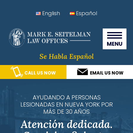
Skip
Skip
Skip
Skip
English
Español
to
to
to
to
Seitelman Law Offices
primary
main
primary
footer
navigation
content
sidebar
Se Habla Español
CALL US NOW
EMAIL US NOW
AYUDANDO A PERSONAS
LESIONADAS EN NUEVA YORK POR
MÁS DE 30 AÑOS
Atención dedicada.