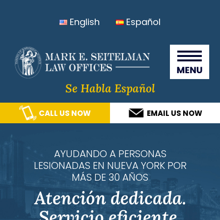
Skip
Skip
Skip
Skip
English
Español
to
to
to
to
primary
main
primary
footer
Seitelma
navigation
content
sidebar
Law
Offices
Se Habla Español
CALL US NOW
EMAIL US NOW
AYUDANDO A PERSONAS
LESIONADAS EN NUEVA YORK POR
MÁS DE 30 AÑOS
Atención dedicada.
Servicio eficiente.