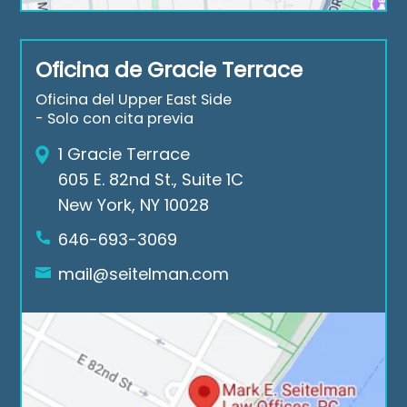
.
nk 
g 
Tha
you 
nee
Oficina de Gracie Terrace
nk 
aga
ds 
you 
in 
of 
Oficina del Upper East Side
Mar
for 
the 
- Solo con cita previa
k E. 
all 
cas
1 Gracie Terrace
Seit
the 
e. If 
605 E. 82nd St., Suite 1C
elm
suc
you 
New York, NY 10028
an 
ces
nee
Low 
sful 
d a 
646-693-3069
Offi
cas
law
mail@seitelman.com
ces.
es
yer 
rea
ch 
out 
to 
Seit