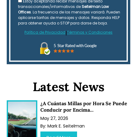
Estoy aceptando recibir mensajes de texto
transaccionales/informativos de
Seitelman Law
Offices
. La frecuencia de los mensajes variará. Pueden
aplicarse tarifas de mensajes y datos. Responda HELP
para obtener ayuda o STOP para darse de baja.
Política de Privacidad
|
Términos y Condiciones
Latest News
¿A Cuántas Millas por Hora Se Puede
Conducir por Encima...
May 27, 2026
By:
Mark E. Seitelman
…