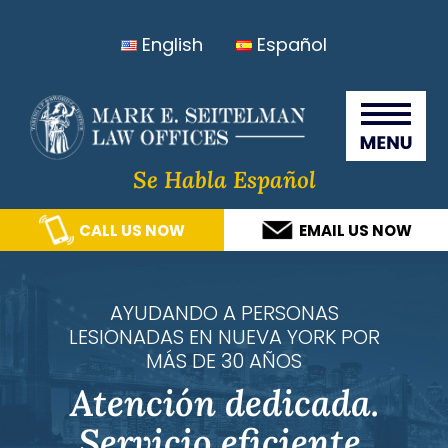
Skip
Skip
Skip
Skip
English
Español
to
to
to
to
primary
main
primary
footer
Seitelma
navigation
content
sidebar
Law
Offices
Se Habla Español
CALL US NOW
EMAIL US NOW
AYUDANDO A PERSONAS
LESIONADAS EN NUEVA YORK POR
MÁS DE 30 AÑOS
Atención dedicada.
Servicio eficiente.