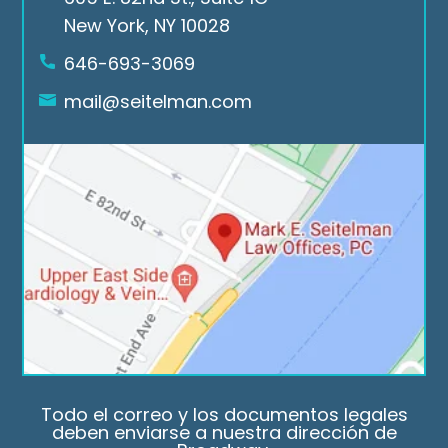
elm
suc
you 
New York, NY 10028
an 
ces
nee
Low 
sful 
d a 
646-693-3069
Offi
cas
law
mail@seitelman.com
ces.
es
yer 
rea
ch 
out 
to 
Seit
elm
an 
Law 
offi
ces.
Todo el correo y los documentos legales
deben enviarse a nuestra dirección de