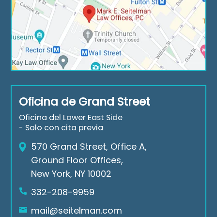
d 
mily 
al 
the
me
inte
m, 
mb
rest 
Info
ers 
in 
rmi
and 
repr
ng 
a 
ese
me 
hos
ntin
wit
t of 
g 
Oficina de Grand Street
h 
frie
me. 
eve
nds 
The 
Oficina del Lower East Side
ry 
sinc
tele
- Solo con cita previa
ste
e 
pho
570 Grand Street, Office A,
p, 
the
ne 
Ground Floor Offices,
and 
n 
sta
New York, NY 10002
the
and 
ff 
y 
will 
was 
332-208-9959
alw
con
ver
mail@seitelman.com
ays 
tinu
y 