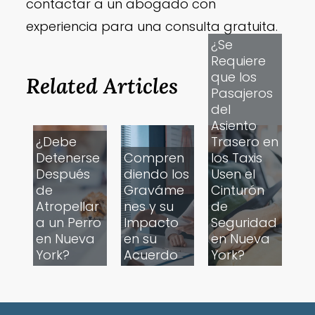
contactar a un abogado con
experiencia para una consulta gratuita.
¿Se
Requiere
que los
Related Articles
Pasajeros
del
Asiento
¿Debe
Trasero en
Detenerse
Compren
los Taxis
Después
diendo los
Usen el
de
Graváme
Cinturón
Atropellar
nes y su
de
a un Perro
Impacto
Seguridad
en Nueva
en su
en Nueva
York?
Acuerdo
York?