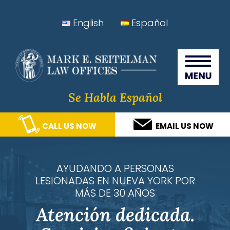
Skip
Skip
Skip
Skip
English
Español
to
to
to
to
Seitelman Law Offices
primary
main
primary
footer
navigation
content
sidebar
Se Habla Español
CALL US NOW
EMAIL US NOW
AYUDANDO A PERSONAS
LESIONADAS EN NUEVA YORK POR
MÁS DE 30 AÑOS
Atención dedicada.