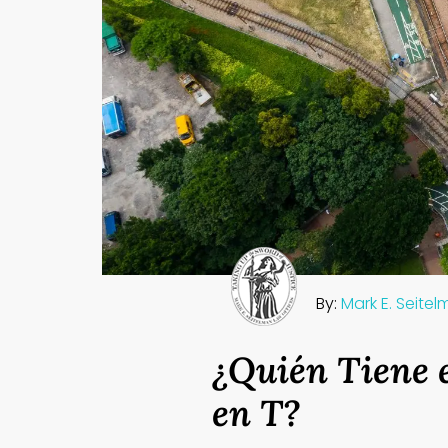
By:
Mark E. Seite
¿Quién Tiene e
en T?