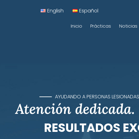
English
Español
Inicio
Prácticas
Noticias
lísticos
Accidentes de Bicicleta
iones
Accidentes de Construcc
cicleta
Accidentes de Viajes Co
Accidentes en Aceras
AYUDANDO A PERSONAS LESIONADAS
Atención dedicada. 
es
Accidentes Laborales
ales
Administración y Litigio d
RESULTADOS EX
s Traumáticas
Lesiones personales