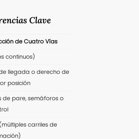
erencias Clave
cción de Cuatro Vías
os continuos)
de llegada o derecho de
or posición
s de pare, semáforos o
trol
múltiples carriles de
mación)