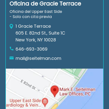
Oficina de Gracie Terrace
nk 
aga
ds 
you 
in 
of 
Oficina del Upper East Side
Mar
for 
the 
- Solo con cita previa
k E. 
all 
cas
1 Gracie Terrace
Seit
the 
e. If 
605 E. 82nd St., Suite 1C
elm
suc
you 
New York, NY 10028
an 
ces
nee
Low 
sful 
d a 
646-693-3069
Offi
cas
law
mail@seitelman.com
ces.
es
yer 
rea
ch 
out 
to 
Seit
elm
an 