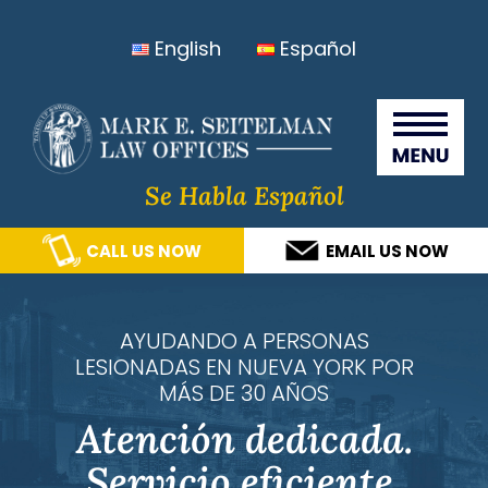
Skip
Skip
Skip
Skip
English
Español
to
to
to
to
primary
main
primary
footer
Seitelma
navigation
content
sidebar
Law
Offices
Se Habla Español
CALL US NOW
EMAIL US NOW
AYUDANDO A PERSONAS
LESIONADAS EN NUEVA YORK POR
MÁS DE 30 AÑOS
Atención dedicada.
Servicio eficiente.