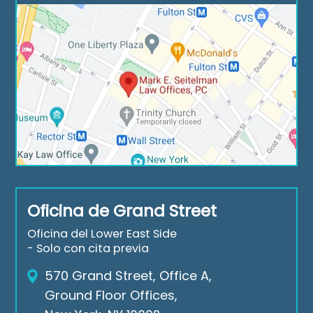
wh
erri
k a 
en I 
ng 
per
nee
fa
son
d 
mily 
al 
the
me
inte
m, 
mb
rest 
Info
ers 
in 
rmi
and 
repr
ng 
a 
ese
me 
hos
ntin
wit
t of 
g 
Oficina de Grand Street
h 
frie
me. 
eve
nds 
The 
Oficina del Lower East Side
ry 
sinc
tele
- Solo con cita previa
ste
e 
pho
570 Grand Street, Office A,
p, 
the
ne 
Ground Floor Offices,
and 
n 
sta