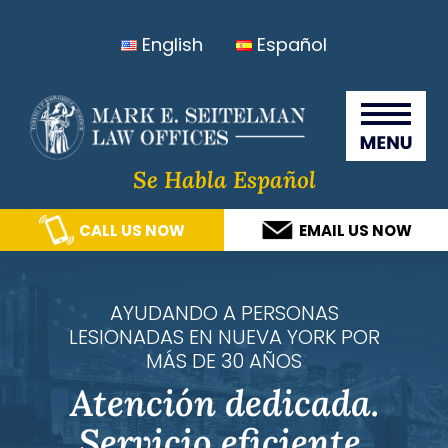
Skip
Skip
Skip
Skip
English
Español
to
to
to
to
primary
main
primary
footer
Seitelma
navigation
content
sidebar
Law
Offices
Se Habla Español
CALL US NOW
EMAIL US NOW
AYUDANDO A PERSONAS
LESIONADAS EN NUEVA YORK POR
MÁS DE 30 AÑOS
Atención dedicada.
Servicio eficiente.