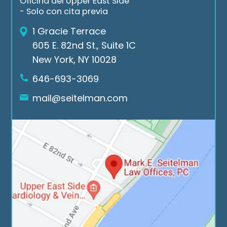
Oficina del Upper East Side
Mar
for 
the 
- Solo con cita previa
k E. 
all 
cas
1 Gracie Terrace
Seit
the 
e. If 
605 E. 82nd St., Suite 1C
elm
suc
you 
New York, NY 10028
an 
ces
nee
Low 
sful 
d a 
646-693-3069
Offi
cas
law
mail@seitelman.com
ces.
es
yer 
rea
ch 
out 
to 
Seit
elm
an 
Law 
offi